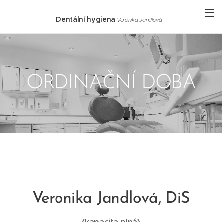
Dentální hygiena
Veronika Jandlová
ORDINAČNÍ DOBA
Veronika Jandlová, DiS
(kapacita plná)